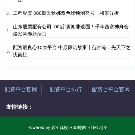
工程配资 086期爱狄娜双色球预测奖号：和值分析
3、
山东股票配资公司 “00后”勇闯非遗圈！千年西塞神舟会
4、
焕发青春新活力
配资最良心10大平台 中原廉洁故事丨范仲淹：先天下之
5、
忧而忧
配资平台官网
配资平台排行
配资台平台官网
友情链接：
Powered by
嘉汇优配
RSS地图
HTML地图