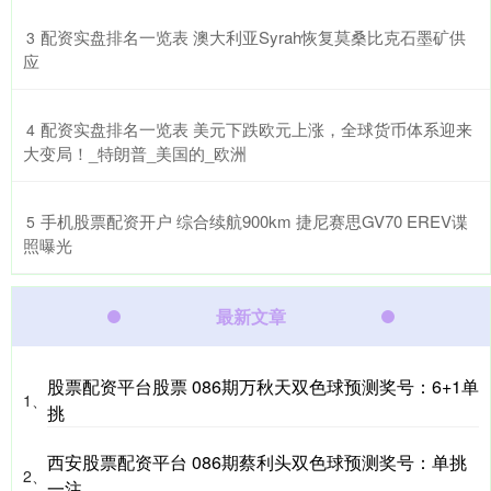
​配资实盘排名一览表 澳大利亚Syrah恢复莫桑比克石墨矿供
3
应
​配资实盘排名一览表 美元下跌欧元上涨，全球货币体系迎来
4
大变局！_特朗普_美国的_欧洲
​手机股票配资开户 综合续航900km 捷尼赛思GV70 EREV谍
5
照曝光
最新文章
股票配资平台股票 086期万秋天双色球预测奖号：6+1单
1、
挑
西安股票配资平台 086期蔡利头双色球预测奖号：单挑
2、
一注